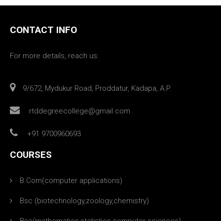
CONTACT INFO
For more details, reach us:
9/672, Mydukur Road, Proddatur, Kadapa, A.P.
rtddegreecollege@gmail.com
+91 9700960693
COURSES
B.Com(computer applications)
Bsc (biotechnology,zoology,chemistry)